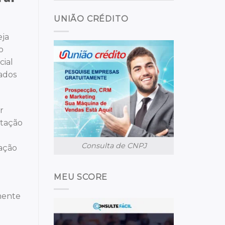
UNIÃO CRÉDITO
eja
o
cial
dados
r
ntação
Consulta de CNPJ
iação
MEU SCORE
lmente