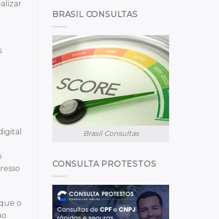
alizar
BRASIL CONSULTAS
s
igital
Brasil Consultas
o
CONSULTA PROTESTOS
presso
 que o
mo