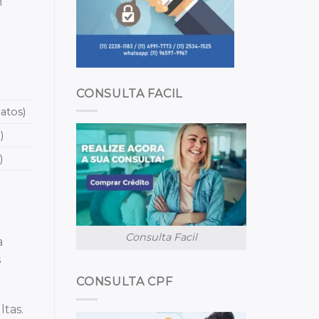
m
CONSULTA FACIL
atos)
)
)
Consulta Facil
a
s
CONSULTA CPF
ltas.