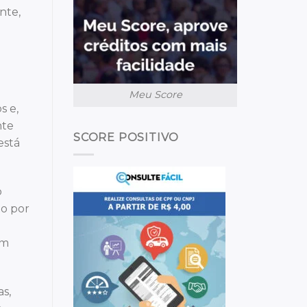
nte,
Meu Score
s e,
nte
SCORE POSITIVO
está
o
to por
am
s,