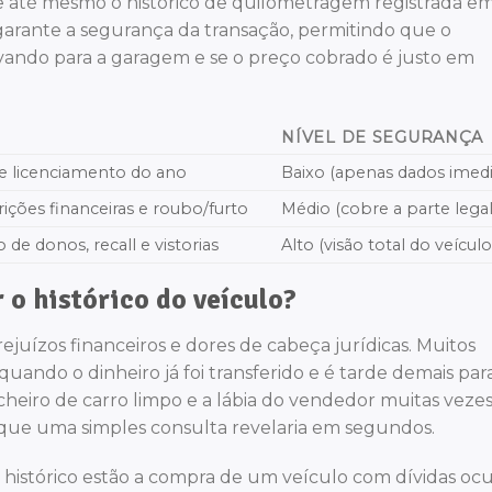
is e até mesmo o histórico de quilometragem registrada e
e garante a segurança da transação, permitindo que o
vando para a garagem e se o preço cobrado é justo em
NÍVEL DE SEGURANÇA
 e licenciamento do ano
Baixo (apenas dados imedi
rições financeiras e roubo/furto
Médio (cobre a parte legal
co de donos, recall e vistorias
Alto (visão total do veículo
 o histórico do veículo?
 prejuízos financeiros e dores de cabeça jurídicas. Muitos
ando o dinheiro já foi transferido e é tarde demais par
heiro de carro limpo e a lábia do vendedor muitas veze
que uma simples consulta revelaria em segundos.
 o histórico estão a compra de um veículo com dívidas ocu