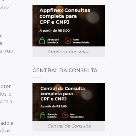
stas
a
 e
ca que
Appfinex Consultas
CENTRAL DA CONSULTA
obter
os, o
sam a
rado e
Central da Consulta
ultas