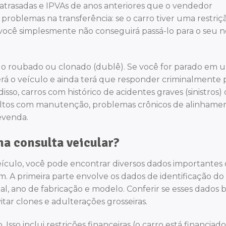
atrasadas e IPVAs de anos anteriores que o vendedor
problemas na transferência: se o carro tiver uma restriç
, você simplesmente não conseguirá passá-lo para o seu 
ulo roubado ou clonado (dublê). Se você for parado em 
erá o veículo e ainda terá que responder criminalmente 
sso, carros com histórico de acidentes graves (sinistros)
altos com manutenção, problemas crônicos de alinhame
evenda.
a consulta veicular?
eículo, você pode encontrar diversos dados importantes
 A primeira parte envolve os dados de identificação do
nal, ano de fabricação e modelo. Conferir se esses dados
itar clones e adulterações grosseiras.
Isso inclui restrições financeiras (o carro está financiado