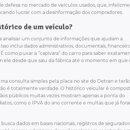
 defesa no mercado de veículos usados, que, infelizme
uscando lucrar com a desinformação dos compradores.
stórico de um veículo?
ica analisar um conjunto de informações que ajudam a
sso inclui dados administrativos, documentais, financeiro
s. É como puxar a “capivara” do carro para saber exatame
 ele desde que saiu da fábrica até o momento em que 
ma consulta simples pela placa no site do Detran e terã
 não é totalmente verdade. O histórico veicular é compos
gãos públicos muitas vezes mostram apenas a ponta do
iatos, como o IPVA do ano corrente e multas que já for
busca dados em bases nacionais, registros de seguradora