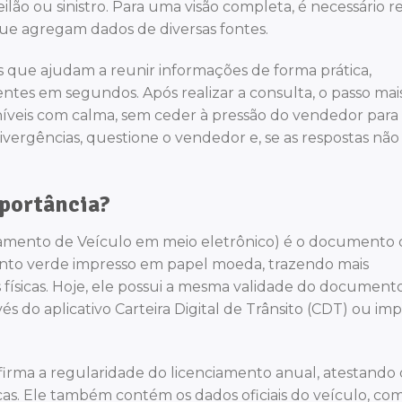
ilão ou sinistro. Para uma visão completa, é necessário re
que agregam dados de diversas fontes.
as que ajudam a reunir informações de forma prática,
tes em segundos. Após realizar a consulta, o passo mai
níveis com calma, sem ceder à pressão do vendedor para
vergências, questione o vendedor e, se as respostas não
mportância?
iamento de Veículo em meio eletrônico) é o documento d
ento verde impresso em papel moeda, trazendo mais
s físicas. Hoje, ele possui a mesma validade do document
vés do aplicativo Carteira Digital de Trânsito (CDT) ou im
rma a regularidade do licenciamento anual, atestando
licas. Ele também contém os dados oficiais do veículo, co