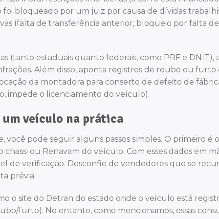
rro foi bloqueado por um juiz por causa de dívidas trabalhi
vas (falta de transferência anterior, bloqueio por falta de
s (tanto estaduais quanto federais, como PRF e DNIT), 
nfrações. Além disso, aponta registros de roubo ou furto
vocação da montadora para conserto de defeito de fábri
do, impede o licenciamento do veículo).
 um veículo na prática
te, você pode seguir alguns passos simples. O primeiro é 
o chassi ou Renavam do veículo. Com esses dados em mã
vel de verificação. Desconfie de vendedores que se recu
a prévia.
mo o site do Detran do estado onde o veículo está regist
 roubo/furto). No entanto, como mencionamos, essas cons