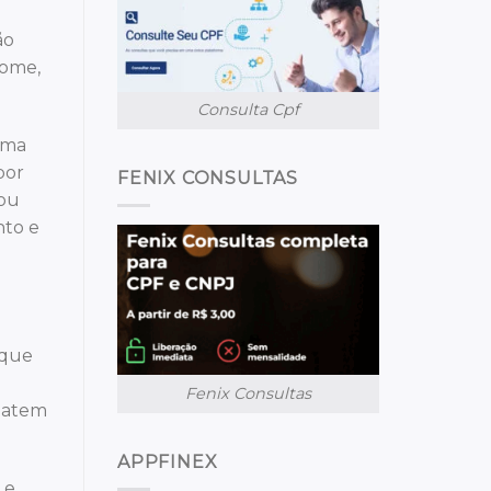
ão
nome,
Consulta Cpf
uma
por
FENIX CONSULTAS
 ou
nto e
 que
Fenix Consultas
 batem
APPFINEX
 e