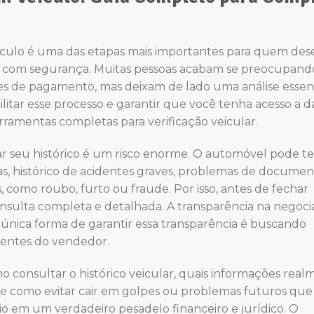
ículo é uma das etapas mais importantes para quem des
do com segurança. Muitas pessoas acabam se preocupand
es de pagamento, mas deixam de lado uma análise essen
ilitar esse processo e garantir que você tenha acesso a 
rramentas completas para verificação veicular.
ar seu histórico é um risco enorme. O automóvel pode te
vas, histórico de acidentes graves, problemas de docume
 como roubo, furto ou fraude. Por isso, antes de fechar
onsulta completa e detalhada. A transparência na negoc
 única forma de garantir essa transparência é buscando
dentes do vendedor.
o consultar o histórico veicular, quais informações rea
 e como evitar cair em golpes ou problemas futuros que
o em um verdadeiro pesadelo financeiro e jurídico. O