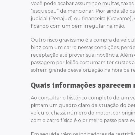
Você pode acabar assumindo multas, taxas 
“esqueceu” de mencionar. Pior ainda são os 
judicial (Renajud) ou financeira (Gravame)
ficando com um bem irregular na mão.
Outro risco gravíssimo é a compra de veíc
blitz com um carro nessas condições, perd
receptação até provar sua inocência. Além di
passagem por leilão costumam ter custos 
sofrem grande desvalorização na hora da r
Quais informações aparecem n
Ao consultar o histórico completo de um v
pintam um quadro claro da situação do bem.
veículo: chassi, número do motor, cor origi
com o carro físico é o primeiro passo para ev
Em seguida, vêm os indicadores de restrição. 