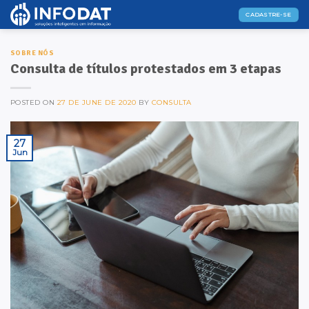
Skip
CADASTRE-SE
to
content
SOBRE NÓS
Consulta de títulos protestados em 3 etapas
POSTED ON
27 DE JUNE DE 2020
BY
CONSULTA
27
Jun