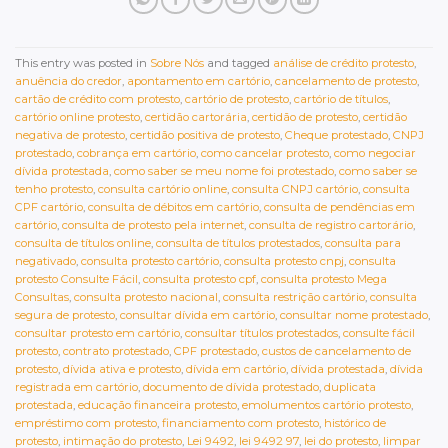
This entry was posted in
Sobre Nós
and tagged
análise de crédito protesto
,
anuência do credor
,
apontamento em cartório
,
cancelamento de protesto
,
cartão de crédito com protesto
,
cartório de protesto
,
cartório de títulos
,
cartório online protesto
,
certidão cartorária
,
certidão de protesto
,
certidão
negativa de protesto
,
certidão positiva de protesto
,
Cheque protestado
,
CNPJ
protestado
,
cobrança em cartório
,
como cancelar protesto
,
como negociar
dívida protestada
,
como saber se meu nome foi protestado
,
como saber se
tenho protesto
,
consulta cartório online
,
consulta CNPJ cartório
,
consulta
CPF cartório
,
consulta de débitos em cartório
,
consulta de pendências em
cartório
,
consulta de protesto pela internet
,
consulta de registro cartorário
,
consulta de títulos online
,
consulta de títulos protestados
,
consulta para
negativado
,
consulta protesto cartório
,
consulta protesto cnpj
,
consulta
protesto Consulte Fácil
,
consulta protesto cpf
,
consulta protesto Mega
Consultas
,
consulta protesto nacional
,
consulta restrição cartório
,
consulta
segura de protesto
,
consultar dívida em cartório
,
consultar nome protestado
,
consultar protesto em cartório
,
consultar títulos protestados
,
consulte fácil
protesto
,
contrato protestado
,
CPF protestado
,
custos de cancelamento de
protesto
,
dívida ativa e protesto
,
dívida em cartório
,
dívida protestada
,
dívida
registrada em cartório
,
documento de dívida protestado
,
duplicata
protestada
,
educação financeira protesto
,
emolumentos cartório protesto
,
empréstimo com protesto
,
financiamento com protesto
,
histórico de
protesto
,
intimação do protesto
,
Lei 9492
,
lei 9492 97
,
lei do protesto
,
limpar