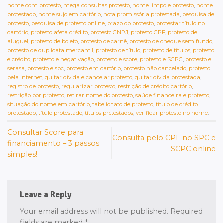
nome com protesto
,
mega consultas protesto
,
nome limpo e protesto
,
nome
protestado
,
nome sujo em cartório
,
nota promissória protestada
,
pesquisa de
protesto
,
pesquisa de protesto online
,
prazo do protesto
,
protestar título no
cartório
,
protesto afeta crédito
,
protesto CNPJ
,
protesto CPF
,
protesto de
aluguel
,
protesto de boleto
,
protesto de carnê
,
protesto de cheque sem fundo
,
protesto de duplicata mercantil
,
protesto de título
,
protesto de títulos
,
protesto
e crédito
,
protesto e negativação
,
protesto e score
,
protesto e SCPC
,
protesto e
serasa
,
protesto e spc
,
protesto em cartório
,
protesto não cancelado
,
protesto
pela internet
,
quitar dívida e cancelar protesto
,
quitar dívida protestada
,
registro de protesto
,
regularizar protesto
,
restrição de crédito cartório
,
restrição por protesto
,
retirar nome do protesto
,
saúde financeira e protesto
,
situação do nome em cartório
,
tabelionato de protesto
,
título de crédito
protestado
,
título protestado
,
títulos protestados
,
verificar protesto no nome
.
Consultar Score para
Consulta pelo CPF no SPC e
financiamento – 3 passos
SCPC online
simples!
Leave a Reply
Your email address will not be published.
Required
fields are marked
*