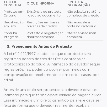
TIPO DE
LIMITE DA
O QUE INFORMA
CONSULTA
INFORMAÇÃO
Protesto em
Existência de protesto
Não substitui relatório
Cartório
ligado ao documento
completo de crédito
Negativação
Restrições em bases
Não equivale a
em Birô
privadas de crédito
protesto cartorário
Consulta
Protesto e negativação
Oferece visão mais
Integrada
simultaneamente
completa
5. Procedimento Antes do Protesto
A Lei nº 9.492/1997 estabelece que o protesto será
registrado dentro de três dias úteis contados da
protocolização do título. A intimação do devedor segue
regras próprias, podendo ocorrer por meios com
comprovação de recebimento e, em certos casos, por
edital.
Antes de um título ser protestado, o devedor deve ser
intimado para que tenha oportunidade de pagar a dívida.
Essa intimação é um direito garantido pela lei e deve ser
feita de forma que o devedor realmente receba a