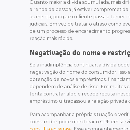
Quanto maior a dívida acumulada, mais dif
a renda da pessoa já estiver comprometida
aumenta, porque o cliente passa a temer n
judiciais. Em vez de tratar o atraso como e
de um processo de encarecimento progressi
reação mais rápida.
Negativação do nome e restriç
Se a inadimplência continuar, a dívida pode
negativação do nome do consumidor. Isso af
obtenção de novos empréstimos, financiamen
dependem de análise de risco. Em muitos c
tenta contratar algo e recebe recusa ines
empréstimo ultrapassou a relação privada 
Para acompanhar a própria situação e verif
consumidor pode monitorar o CPF em serviç
consulta ao serasa
. Esse acompanhamento é