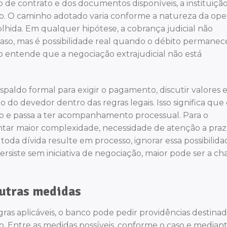
 de contrato e dos documentos disponíveis, a instituiçã
o. O caminho adotado varia conforme a natureza da ope
colhida. Em qualquer hipótese, a cobrança judicial não
aso, mas é possibilidade real quando o débito permane
o entende que a negociação extrajudicial não está
espaldo formal para exigir o pagamento, discutir valores 
 do devedor dentro das regras legais. Isso significa que
vo e passa a ter acompanhamento processual. Para o
tar maior complexidade, necessidade de atenção a praz
oda dívida resulte em processo, ignorar essa possibilida
siste sem iniciativa de negociação, maior pode ser a c
outras medidas
gras aplicáveis, o banco pode pedir providências destinad
so. Entre as medidas possíveis, conforme o caso e median