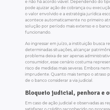
e não há acordo viável. Dependendo do tipo
pode ajuizar ação de cobrança ou execuçã
o valor envolvido e a estratégia jurídica es
acontece automaticamente no primeiro atr
solução por período mais extenso e o banc
funcionando.
Ao ingressar em juízo, a instituição busca r
determinadas situações, alcançar patrimônio
problema deixa de ser apenas administrati
consumidor, esse cenário costuma represen
risco de medidas mais severas. Embora nem t
imprudente. Quanto mais tempo o atraso per
de o banco considerar a via judicial.
Bloqueio judicial, penhora e 
Em caso de ação judicial e observadas as re
satisfazer o crédito reconhecido no proces