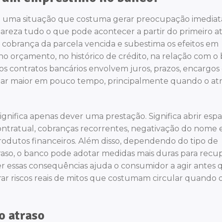
é uma situação que costuma gerar preocupação imediat
eza tudo o que pode acontecer a partir do primeiro at
 cobrança da parcela vencida e subestima os efeitos em
o orçamento, no histórico de crédito, na relação com o
os contratos bancários envolvem juros, prazos, encargos
rnar maior em pouco tempo, principalmente quando o at
gnifica apenas dever uma prestação. Significa abrir esp
contratual, cobranças recorrentes, negativação do nome 
rodutos financeiros. Além disso, dependendo do tipo de
raso, o banco pode adotar medidas mais duras para recu
nder essas consequências ajuda o consumidor a agir antes 
ar riscos reais de mitos que costumam circular quando 
o atraso