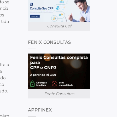
do se
ncia
os
rtida
Consulta Cpf
FENIX CONSULTAS
lta a
e
ndo
co
ado.
Fenix Consultas
APPFINEX
ambém