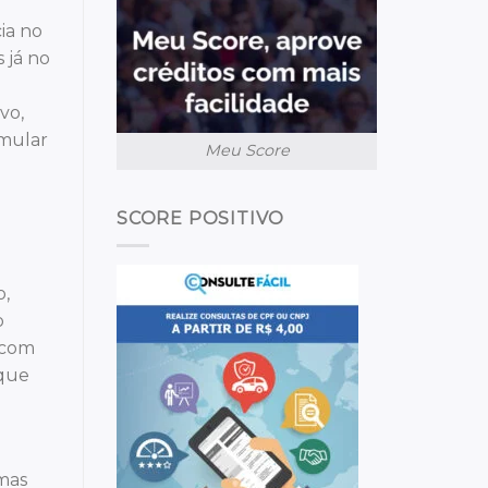
ia no
 já no
vo,
imular
Meu Score
SCORE POSITIVO
o,
o
 com
 que
 mas