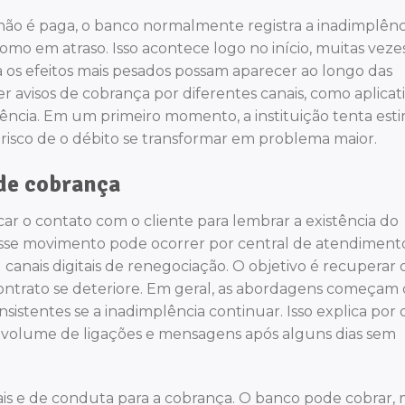
ão é paga, o banco normalmente registra a inadimplênc
como em atraso. Isso acontece logo no início, muitas vezes
a os efeitos mais pesados possam aparecer ao longo das
r avisos de cobrança por diferentes canais, como aplicati
ncia. Em um primeiro momento, a instituição tenta est
 risco de o débito se transformar em problema maior.
de cobrança
car o contato com o cliente para lembrar a existência do
Esse movimento pode ocorrer por central de atendiment
 canais digitais de renegociação. O objetivo é recuperar 
contrato se deteriore. Em geral, as abordagens começam
sistentes se a inadimplência continuar. Isso explica por
volume de ligações e mensagens após alguns dias sem
egais e de conduta para a cobrança. O banco pode cobrar,