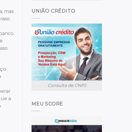
UNIÃO CRÉDITO
a, mas
raso.
 banco
 e
raso
aço
e
Consulta de CNPJ
perar
que a
MEU SCORE
o