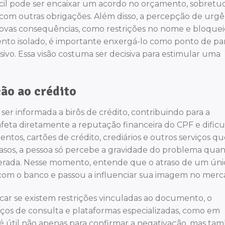
ícil pode ser encaixar um acordo no orçamento, sobretu
 com outras obrigações. Além disso, a percepção de urgê
ovas consequências, como restrições no nome e bloquei
vento isolado, é importante enxergá-lo como ponto de pa
vo. Essa visão costuma ser decisiva para estimular uma
ão ao crédito
 ser informada a birôs de crédito, contribuindo para a
eta diretamente a reputação financeira do CPF e dificu
tos, cartões de crédito, crediários e outros serviços qu
asos, a pessoa só percebe a gravidade do problema qua
perada. Nesse momento, entende que o atraso de um úni
com o banco e passou a influenciar sua imagem no merc
icar se existem restrições vinculadas ao documento, o
os de consulta e plataformas especializadas, como em
 útil não apenas para confirmar a negativação, mas t