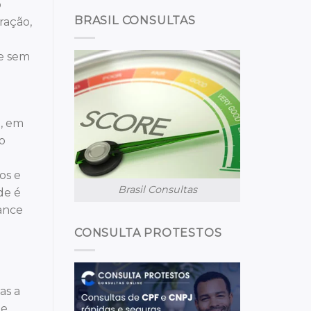
o
BRASIL CONSULTAS
ração,
ce sem
e, em
 o
os e
Brasil Consultas
de é
hance
CONSULTA PROTESTOS
as a
te