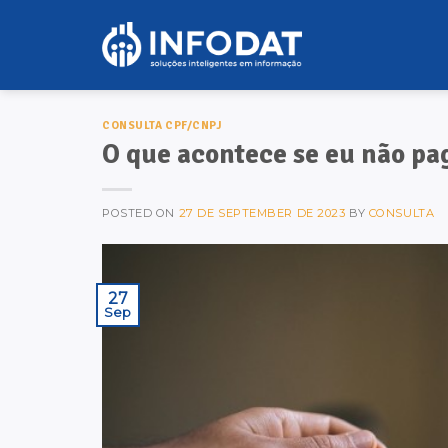
Skip
to
content
CONSULTA CPF/CNPJ
O que acontece se eu não p
POSTED ON
27 DE SEPTEMBER DE 2023
BY
CONSULTA
27
Sep