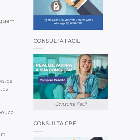
e
e quem
CONSULTA FACIL
istos
ntos
Consulta Facil
 pouco
CONSULTA CPF
ra.