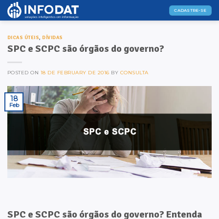
Skip
CADASTRE-SE
to
content
DICAS ÚTEIS
,
DÍVIDAS
SPC e SCPC são órgãos do governo?
POSTED ON
18 DE FEBRUARY DE 2016
BY
CONSULTA
18
Feb
SPC e SCPC são órgãos do governo? Entenda