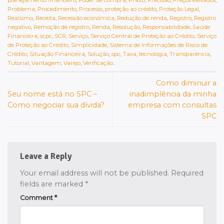
planejamento financeiro
,
Poder de compra
,
Prazo
,
Precisão
,
Preços elevados
,
Problema
,
Procedimento
,
Processo
,
proteção ao crédito
,
Proteção Legal
,
Realismo
,
Receita
,
Recessão econômica
,
Redução de renda
,
Registro
,
Registro
negativo
,
Remoção de registro
,
Renda
,
Resolução
,
Responsabilidade
,
Saúde
Financeira
,
scpc
,
SCR
,
Serviço
,
Serviço Central de Proteção ao Crédito
,
Serviço
de Proteção ao Crédito
,
Simplicidade
,
Sistema de Informações de Risco de
Crédito
,
Situação Financeira
,
Solução
,
spc
,
Taxa
,
tecnologia
,
Transparência
,
Tutorial
,
Vantagem
,
Varejo
,
Verificação
.
Como diminuir a
Seu nome está no SPC –
inadimplência da minha
Como negociar sua dívida?
empresa com consultas
SPC
Leave a Reply
Your email address will not be published.
Required
fields are marked
*
Comment
*