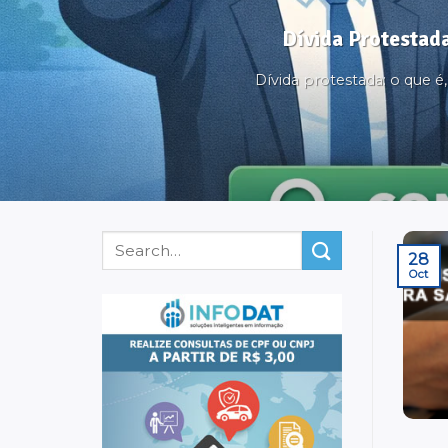
Dívida Protestada
Dívida protestada: o que 
28
Oct