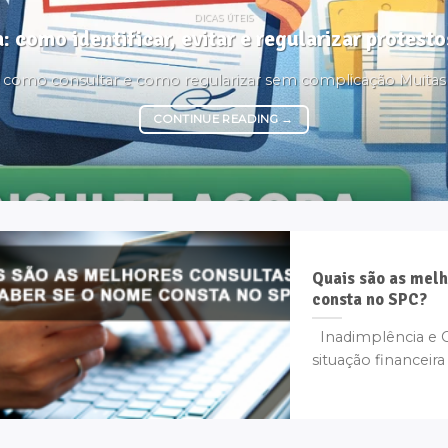
DICAS ÚTEIS
: como identificar, evitar e regularizar protes
é, como consultar e como regularizar sem complicação Muita
CONTINUE READING
→
Quais são as melh
consta no SPC?
Inadimplência e C
situação financeira 