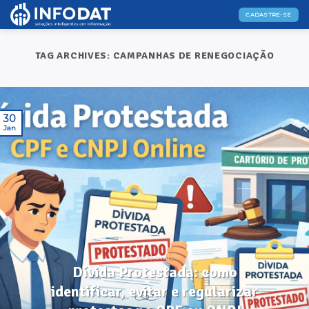
Skip
CADASTRE-SE
to
content
TAG ARCHIVES:
CAMPANHAS DE RENEGOCIAÇÃO
30
Jan
DICAS ÚTEIS
Dívida Protestada: como
identificar, evitar e regularizar