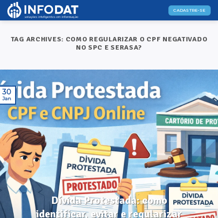
Skip
CADASTRE-SE
to
content
TAG ARCHIVES:
COMO REGULARIZAR O CPF NEGATIVADO
NO SPC E SERASA?
30
Jan
DICAS ÚTEIS
Dívida Protestada: como
identificar, evitar e regularizar