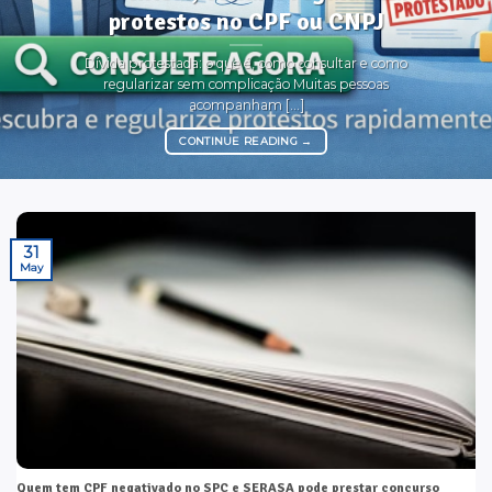
protestos no CPF ou CNPJ
Dívida protestada: o que é, como consultar e como
regularizar sem complicação Muitas pessoas
acompanham [...]
CONTINUE READING
→
31
May
Quem tem CPF negativado no SPC e SERASA pode prestar concurso