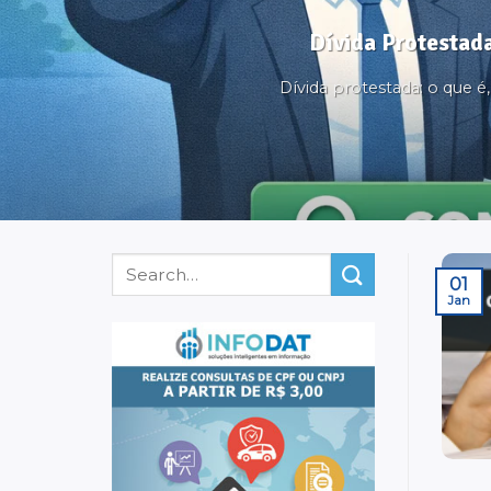
Dívida Protestada
Dívida protestada: o que 
01
Jan