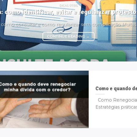
DICAS ÚTEIS
: como identificar, evitar e regularizar protes
é, como consultar e como regularizar sem complicação Muita
CONTINUE READING
→
Como e quando de
Como Renegociar 
Estratégias práticas