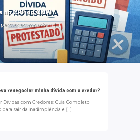
tos no CPF ou CNPJ
s pessoas acompanham [...]
vo renegociar minha dívida com o credor?
Dívidas com Credores: Guia Completo
 para sair da inadimplência e [...]