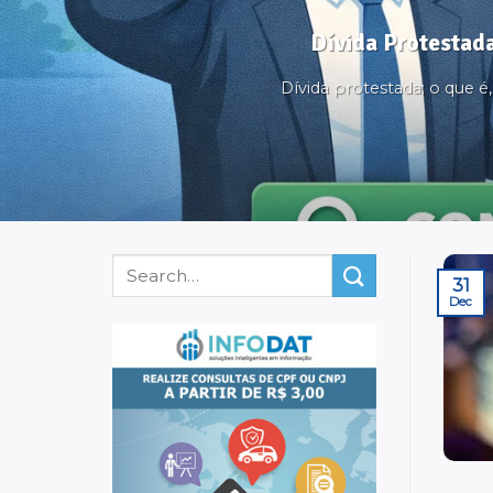
Dívida Protestada
Dívida protestada: o que 
31
Dec