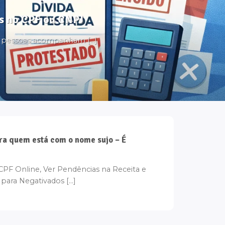
tos no CPF ou CNPJ
s pessoas acompanham [...]
ra quem está com o nome sujo – É
F Online, Ver Pendências na Receita e
para Negativados [...]