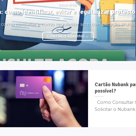
DICAS ÚTEIS
: como identificar, evitar e regularizar protes
é, como consultar e como regularizar sem complicação Muita
CONTINUE READING
→
Cartão Nubank pa
possível?
Como Consultar CP
Solicitar o Nubank 