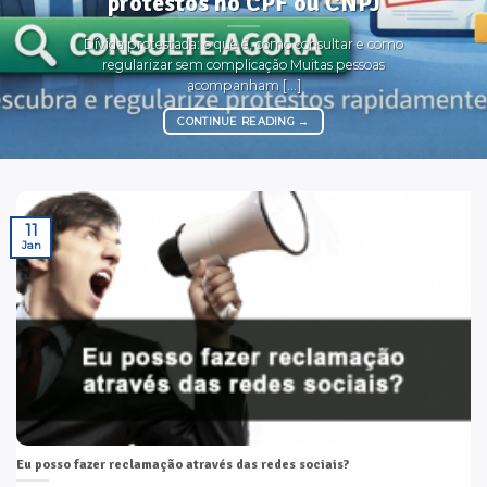
protestos no CPF ou CNPJ
Dívida protestada: o que é, como consultar e como
regularizar sem complicação Muitas pessoas
acompanham [...]
CONTINUE READING
→
11
Jan
Eu posso fazer reclamação através das redes sociais?