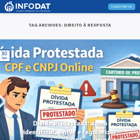
Skip
CADASTRE-SE
to
content
TAG ARCHIVES:
DIREITO À RESPOSTA
30
Jan
DICAS ÚTEIS
Dívida Protestada: como
identificar, evitar e regularizar