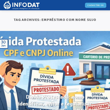
Skip
CADASTRE-SE
to
content
TAG ARCHIVES:
EMPRÉSTIMO COM NOME SUJO
30
Jan
DICAS ÚTEIS
Dívida Protestada: como
identificar, evitar e regularizar