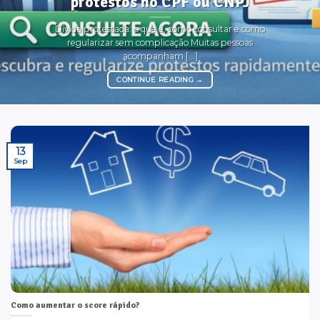
protestos no CPF ou CNPJ
Dívida protestada: o que é, como consultar e como
regularizar sem complicação Muitas pessoas
acompanham [...]
CONTINUE READING
→
13
Sep
Como aumentar o score rápido?