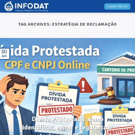
Skip
CADASTRE-SE
to
content
TAG ARCHIVES:
ESTRATÉGIA DE RECLAMAÇÃO
30
Jan
DICAS ÚTEIS
Dívida Protestada: como
identificar, evitar e regularizar