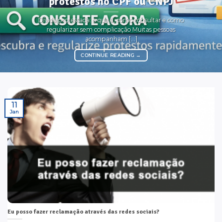
protestos no CPF ou CNPJ
Dívida protestada: o que é, como consultar e como
regularizar sem complicação Muitas pessoas
acompanham [...]
CONTINUE READING
→
11
Jan
Eu posso fazer reclamação através das redes sociais?