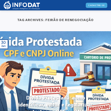
Skip
CADASTRE-SE
to
content
TAG ARCHIVES:
FEIRÃO DE RENEGOCIAÇÃO
30
Jan
DICAS ÚTEIS
Dívida Protestada: como
identificar, evitar e regularizar