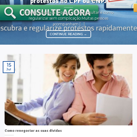
protestos no CPF ou CNPJ
Dívida protestada: o que é, como consultar e como
regularizar sem complicação Muitas pessoas
acompanham [...]
CONTINUE READING
→
15
Jul
Como renegociar as suas dívidas