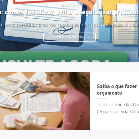
DICAS ÚTEIS
: como identificar, evitar e regularizar protes
é, como consultar e como regularizar sem complicação Muita
CONTINUE READING
→
Saiba o que fazer
orçamento
Como Sair das Dív
Organizar Sua Vida 