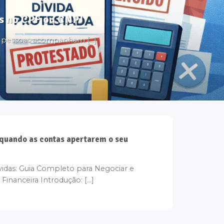
tos no CPF ou CNPJ
s pessoas acompanham [...]
 quando as contas apertarem o seu
idas: Guia Completo para Negociar e
Financeira Introdução: [...]