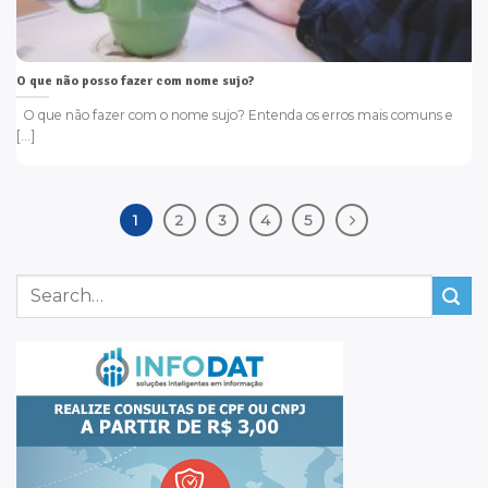
O que não posso fazer com nome sujo?
O que não fazer com o nome sujo? Entenda os erros mais comuns e
[...]
1
2
3
4
5