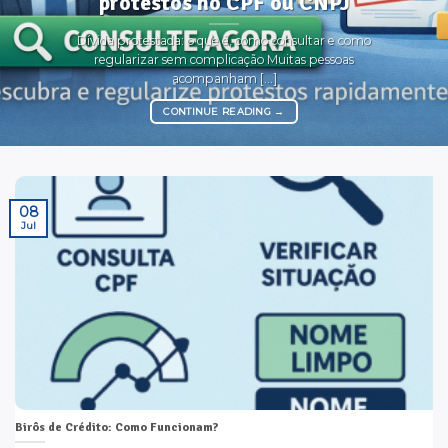
protestos no CPF ou CNPJ
Dívida protestada: o que é, como consultar e como
regularizar sem complicação Muitas pessoas
acompanham [...]
CONTINUE READING
→
08
Jul
Birôs de Crédito: Como Funcionam?