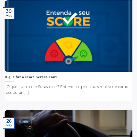
30
May
O que faz o score Serasa cair?
O que faz o score Serasa cair? Entenda os principais motivos e como
recuperar [...]
26
May