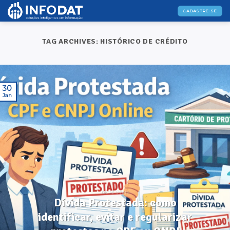
Skip
CADASTRE-SE
to
content
TAG ARCHIVES:
HISTÓRICO DE CRÉDITO
30
Jan
DICAS ÚTEIS
Dívida Protestada: como
identificar, evitar e regularizar