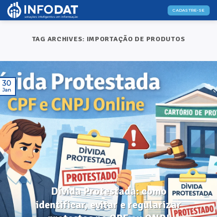
Skip
CADASTRE-SE
to
content
TAG ARCHIVES:
IMPORTAÇÃO DE PRODUTOS
30
Jan
DICAS ÚTEIS
Dívida Protestada: como
identificar, evitar e regularizar