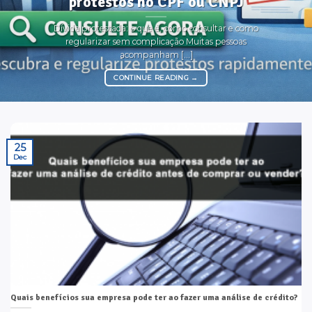
protestos no CPF ou CNPJ
Dívida protestada: o que é, como consultar e como
regularizar sem complicação Muitas pessoas
acompanham [...]
CONTINUE READING
→
25
Dec
Quais benefícios sua empresa pode ter ao fazer uma análise de crédito?