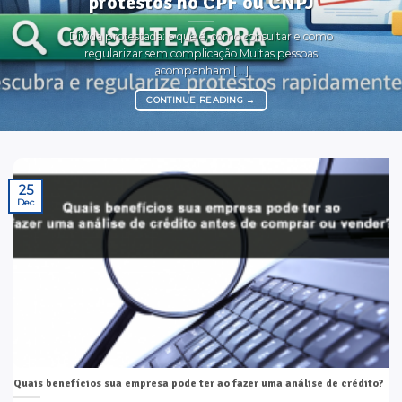
protestos no CPF ou CNPJ
Dívida protestada: o que é, como consultar e como
regularizar sem complicação Muitas pessoas
acompanham [...]
CONTINUE READING
→
25
Dec
Quais benefícios sua empresa pode ter ao fazer uma análise de crédito?