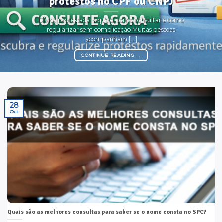
protestos no CPF ou CNPJ
Dívida protestada: o que é, como consultar e como
regularizar sem complicação Muitas pessoas
acompanham [...]
CONTINUE READING
→
28
Oct
Quais são as melhores consultas para saber se o nome consta no SPC?