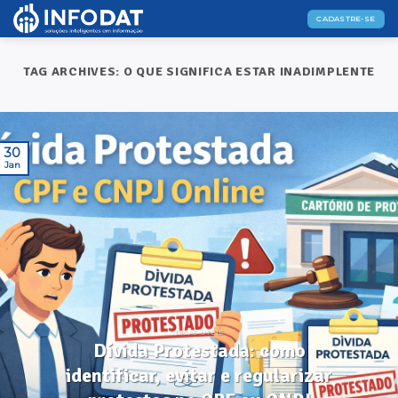
Skip
CADASTRE-SE
to
content
TAG ARCHIVES:
O QUE SIGNIFICA ESTAR INADIMPLENTE
30
Jan
DICAS ÚTEIS
Dívida Protestada: como
identificar, evitar e regularizar