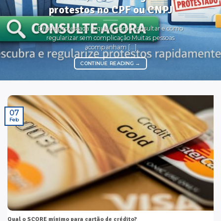
protestos no CPF ou CNPJ
Dívida protestada: o que é, como consultar e como
regularizar sem complicação Muitas pessoas
acompanham [...]
CONTINUE READING
→
07
Feb
Qual o SCORE mínimo para cartão de crédito?