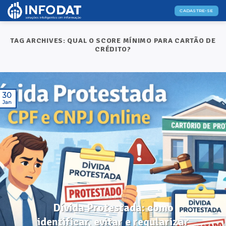
Skip
CADASTRE-SE
to
content
TAG ARCHIVES:
QUAL O SCORE MÍNIMO PARA CARTÃO DE
CRÉDITO?
30
Jan
DICAS ÚTEIS
Dívida Protestada: como
identificar, evitar e regularizar