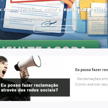
DICAS ÚTEIS
: como identificar, evitar e regularizar protes
é, como consultar e como regularizar sem complicação Muita
CONTINUE READING
→
Eu posso fazer re
Reclamações em Re
Como exercer seu d