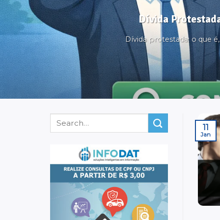
Dívida Protestada
Dívida protestada: o que 
11
Jan