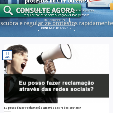
protestos no CPF ou CNPJ
Dívida protestada: o que é, como consultar e como
regularizar sem complicação Muitas pessoas
acompanham [...]
CONTINUE READING
→
11
Jan
Eu posso fazer reclamação através das redes sociais?