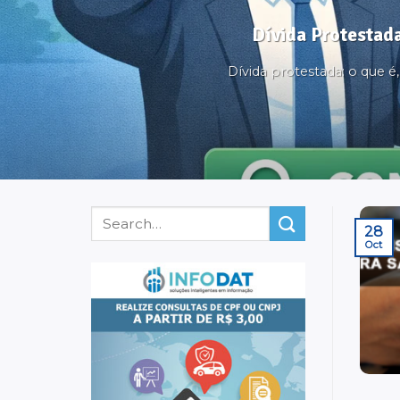
Dívida Protestada
Dívida protestada: o que 
28
Oct