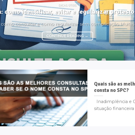
DICAS ÚTEIS
: como identificar, evitar e regularizar protes
é, como consultar e como regularizar sem complicação Muita
CONTINUE READING
→
Quais são as melh
consta no SPC?
Inadimplência e C
situação financeira 