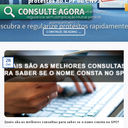
protestos no CPF ou CNPJ
Dívida protestada: o que é, como consultar e como
regularizar sem complicação Muitas pessoas
acompanham [...]
CONTINUE READING
→
28
Oct
Quais são as melhores consultas para saber se o nome consta no SPC?