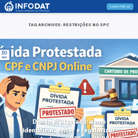
Skip
CADASTRE-SE
to
content
TAG ARCHIVES:
RESTRIÇÕES NO SPC
30
Jan
DICAS ÚTEIS
Dívida Protestada: como
identificar, evitar e regularizar