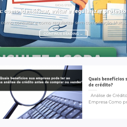
DICAS ÚTEIS
: como identificar, evitar e regularizar protes
é, como consultar e como regularizar sem complicação Muita
CONTINUE READING
→
Quais benefícios 
de crédito?
Análise de Crédito
Empresa Como prot