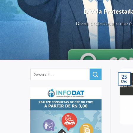
Dívida Protestada
Dívida protestada: o que 
25
Dec