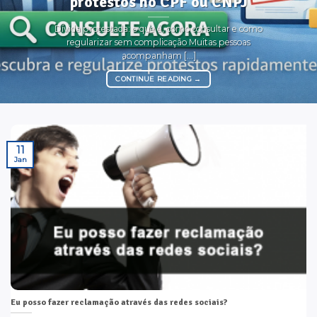
protestos no CPF ou CNPJ
Dívida protestada: o que é, como consultar e como
regularizar sem complicação Muitas pessoas
acompanham [...]
CONTINUE READING
→
11
Jan
Eu posso fazer reclamação através das redes sociais?