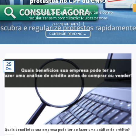
protestos no CPF ou CNPJ
Dívida protestada: o que é, como consultar e como
regularizar sem complicação Muitas pessoas
acompanham [...]
CONTINUE READING
→
25
Dec
Quais benefícios sua empresa pode ter ao fazer uma análise de crédito?