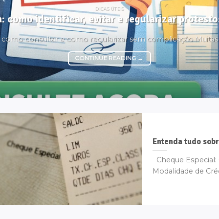
DICAS ÚTEIS
: como identificar, evitar e regularizar protes
é, como consultar e como regularizar sem complicação Muita
CONTINUE READING
→
Entenda tudo sobr
Cheque Especial: 
Modalidade de Créd