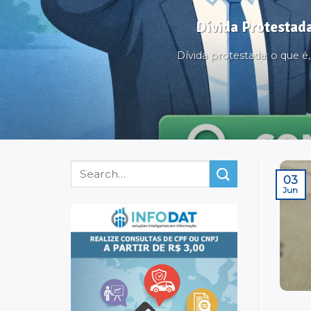
Dívida Protestada
Dívida protestada: o que 
03
Jun