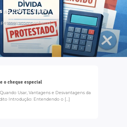
tos no CPF ou CNPJ
s pessoas acompanham [...]
e o cheque especial
Quando Usar, Vantagens e Desvantagens da
ito Introdução: Entendendo o [...]