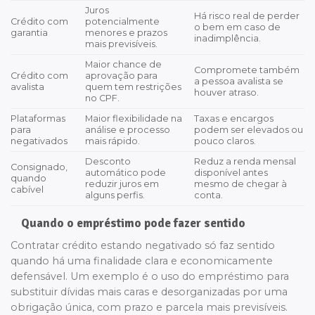
Juros
Há risco real de perder
Crédito com
potencialmente
o bem em caso de
garantia
menores e prazos
inadimplência.
mais previsíveis.
Maior chance de
Compromete também
Crédito com
aprovação para
a pessoa avalista se
avalista
quem tem restrições
houver atraso.
no CPF.
Plataformas
Maior flexibilidade na
Taxas e encargos
para
análise e processo
podem ser elevados ou
negativados
mais rápido.
pouco claros.
Desconto
Reduz a renda mensal
Consignado,
automático pode
disponível antes
quando
reduzir juros em
mesmo de chegar à
cabível
alguns perfis.
conta.
Quando o empréstimo pode fazer sentido
Contratar crédito estando negativado só faz sentido
quando há uma finalidade clara e economicamente
defensável. Um exemplo é o uso do empréstimo para
substituir dívidas mais caras e desorganizadas por uma
obrigação única, com prazo e parcela mais previsíveis.