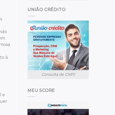
UNIÃO CRÉDITO
s
endo
uem
amosa
to à
Consulta de CNPJ
MEU SCORE
l e
quer