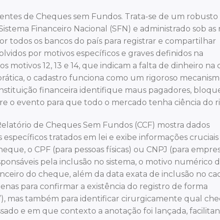
mitentes de Cheques sem Fundos. Trata-se de um robusto
istema Financeiro Nacional (SFN) e administrado sob as 
por todos os bancos do país para registrar e compartilhar
vidos por motivos específicos e graves definidos na
 motivos 12, 13 e 14, que indicam a falta de dinheiro na
 prática, o cadastro funciona como um rigoroso mecanis
nstituição financeira identifique maus pagadores, bloque
re o evento para que todo o mercado tenha ciência do ri
 Relatório de Cheques Sem Fundos (CCF) mostra dados
 específicos tratados em lei e exibe informações cruciai
eque, o CPF (para pessoas físicas) ou CNPJ (para empres
sponsáveis pela inclusão no sistema, o motivo numérico 
anceiro do cheque, além da data exata de inclusão no ca
 apenas para confirmar a existência do registro de forma
), mas também para identificar cirurgicamente qual ch
ssado e em que contexto a anotação foi lançada, facilita