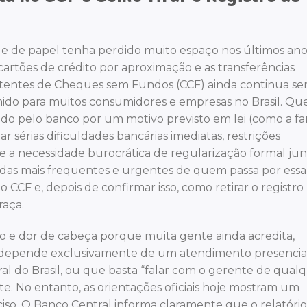
ue de papel tenha perdido muito espaço nos últimos ano
cartões de crédito por aproximação e as transferências
mitentes de Cheques sem Fundos (CCF) ainda continua s
ido para muitos consumidores e empresas no Brasil. Q
o pelo banco por um motivo previsto em lei (como a f
r sérias dificuldades bancárias imediatas, restrições
 e a necessidade burocrática de regularização formal jun
úvidas mais frequentes e urgentes de quem passa por essa
CCF e, depois de confirmar isso, como retirar o registro
raça.
 e dor de cabeça porque muita gente ainda acredita,
a depende exclusivamente de um atendimento presencia
 do Brasil, ou que basta “falar com o gerente de qual
. No entanto, as orientações oficiais hoje mostram um
iso. O Banco Central informa claramente que o relatório