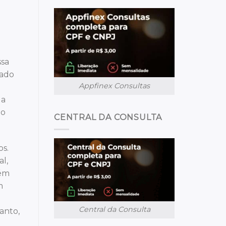
ssa
gado
Appfinex Consultas
 a
ão
CENTRAL DA CONSULTA
os.
l,
lém
m
Central da Consulta
anto,