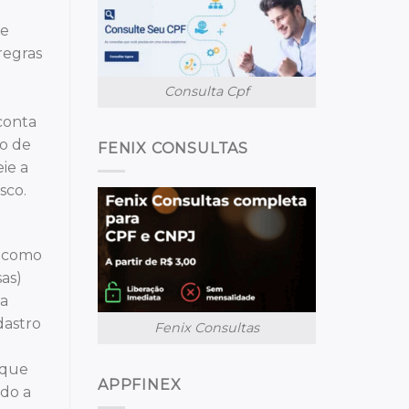
 e
regras
Consulta Cpf
 conta
mo de
FENIX CONSULTAS
ie a
sco.
s como
as)
da
dastro
Fenix Consultas
eque
APPFINEX
ndo a