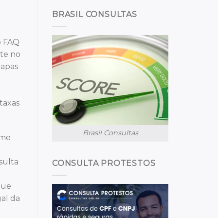
BRASIL CONSULTAS
No FAQ
nte no
tapas
taxas
Brasil Consultas
ome
sulta
CONSULTA PROTESTOS
gue
gal da