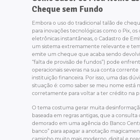
Cheque sem Fundo
Embora o uso do tradicional talão de cheq
para inovações tecnológicas como o Pix, os 
eletrônicas instantâneas, o Cadastro de E
um sistema extremamente relevante e tem
emite um cheque que acaba sendo devolvid
“falta de provisão de fundos”) pode enfrenta
operacionais severas na sua conta corrente
instituição financeira. Por isso, uma das d
situação é: como saber se meu nome está no 
corretamente para voltar a ter crédito na p
O tema costuma gerar muita desinformação
baseada em regras antigas, que a consult
demorado em uma agência do Banco Central
banco” para apagar a anotação magicamente
caminho muito mais moderno, digital e prec