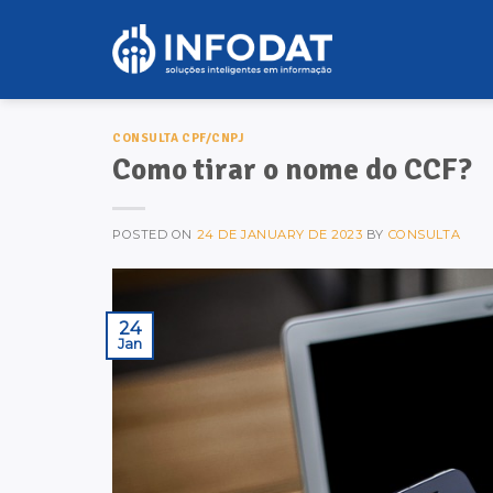
Skip
to
content
CONSULTA CPF/CNPJ
Como tirar o nome do CCF?
POSTED ON
24 DE JANUARY DE 2023
BY
CONSULTA
24
Jan