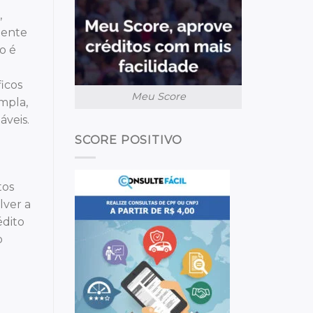
,
mente
o é
icos
Meu Score
mpla,
veis.
SCORE POSITIVO
tos
lver a
édito
o