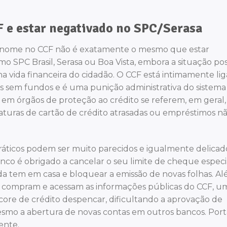
F e estar negativado no SPC/Serasa
 o nome no CCF não é exatamente o mesmo que estar
o SPC Brasil, Serasa ou Boa Vista, embora a situação po
 vida financeira do cidadão. O CCF está intimamente li
es sem fundos e é uma punição administrativa do sistema
a em órgãos de proteção ao crédito se referem, em geral,
faturas de cartão de crédito atrasadas ou empréstimos n
práticos podem ser muito parecidos e igualmente delicad
co é obrigado a cancelar o seu limite de cheque especia
da tem em casa e bloquear a emissão de novas folhas. A
PC) compram e acessam as informações públicas do CCF, u
ore de crédito despencar, dificultando a aprovação de
mesmo a abertura de novas contas em outros bancos. Port
ente.