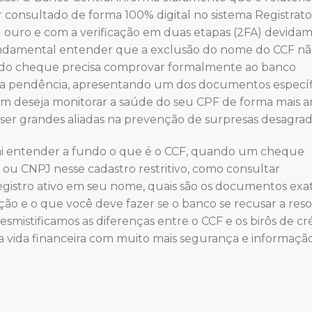
onsultado de forma 100% digital no sistema Registrato
 ouro e com a verificação em duas etapas (2FA) devida
 é fundamental entender que a exclusão do nome do CCF nã
 do cheque precisa comprovar formalmente ao banco
u a pendência, apresentando um dos documentos específ
quem deseja monitorar a saúde do seu CPF de forma mais a
er grandes aliadas na prevenção de surpresas desagradá
vai entender a fundo o que é o CCF, quando um cheque
 ou CNPJ nesse cadastro restritivo, como consultar
egistro ativo em seu nome, quais são os documentos exa
ão e o que você deve fazer se o banco se recusar a reso
mistificamos as diferenças entre o CCF e os birôs de cr
sua vida financeira com muito mais segurança e informaçã