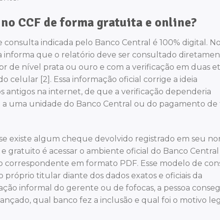
no CCF de forma gratuita e online?
de consulta indicada pelo Banco Central é 100% digital. 
ia informa que o relatório deve ser consultado diretame
r de nível prata ou ouro e com a verificação em duas e
 celular [2]. Essa informação oficial corrige a ideia
 antigos na internet, de que a verificação dependeria
o a uma unidade do Banco Central ou do pagamento de 
r se existe algum cheque devolvido registrado em seu n
 e gratuito é acessar o ambiente oficial do Banco Central
tório correspondente em formato PDF. Esse modelo de con
róprio titular diante dos dados exatos e oficiais da
ção informal do gerente ou de fofocas, a pessoa conse
lançado, qual banco fez a inclusão e qual foi o motivo le