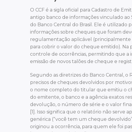
O CCF é a sigla oficial para Cadastro de E
antigo banco de informações vinculado ao S
do Banco Central do Brasil. Ele é utilizado 
informações sobre cheques que foram devol
regulamentação aplicável (principalmente os
para cobrir o valor do cheque emitido). Na
controle de ocorrências, permitindo que a i
emissão de novos talões de cheque e regist
Segundo as diretrizes do Banco Central, o
precisos de cheques devolvidos por motivos
o nome completo do titular que emitiu o ch
do emitente, o banco e a agência exatos re
devolução, o número de série e o valor fin
[1]. Isso significa que o relatório não serve
genérica (“você tem um cheque devolvido”
originou a ocorrência, para quem ele foi pa