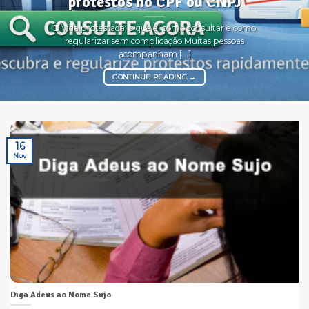
protestos no CPF ou CNPJ
Dívida protestada: o que é, como consultar e como
regularizar sem complicação Muitas pessoas
acompanham [...]
CONTINUE READING
→
16
Nov
Diga Adeus ao Nome Sujo