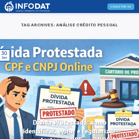
Skip
CADASTRE-SE
to
content
TAG ARCHIVES:
ANÁLISE CRÉDITO PESSOAL
30
Jan
DICAS ÚTEIS
Dívida Protestada: como
identificar, evitar e regularizar