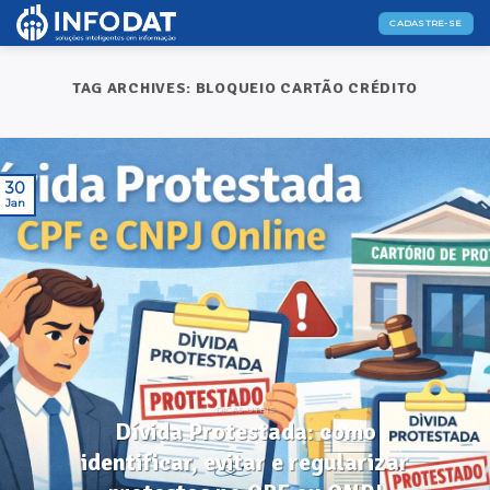
Skip
CADASTRE-SE
to
content
TAG ARCHIVES:
BLOQUEIO CARTÃO CRÉDITO
30
Jan
DICAS ÚTEIS
Dívida Protestada: como
identificar, evitar e regularizar