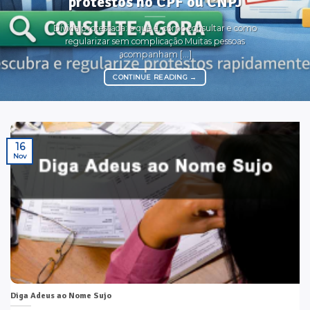
protestos no CPF ou CNPJ
Dívida protestada: o que é, como consultar e como
regularizar sem complicação Muitas pessoas
acompanham [...]
CONTINUE READING
→
16
Nov
Diga Adeus ao Nome Sujo