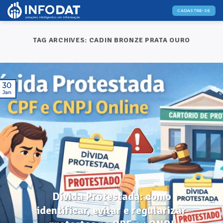
Skip
CADASTRE-SE
to
content
TAG ARCHIVES:
CADIN BRONZE PRATA OURO
30
Jan
DICAS ÚTEIS
Dívida Protestada: como
identificar, evitar e regularizar