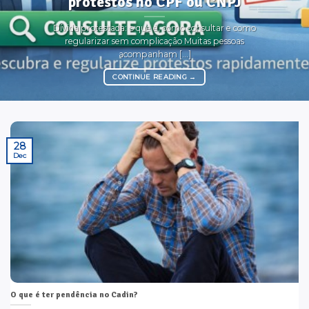
protestos no CPF ou CNPJ
Dívida protestada: o que é, como consultar e como
regularizar sem complicação Muitas pessoas
acompanham [...]
CONTINUE READING
→
28
Dec
O que é ter pendência no Cadin?