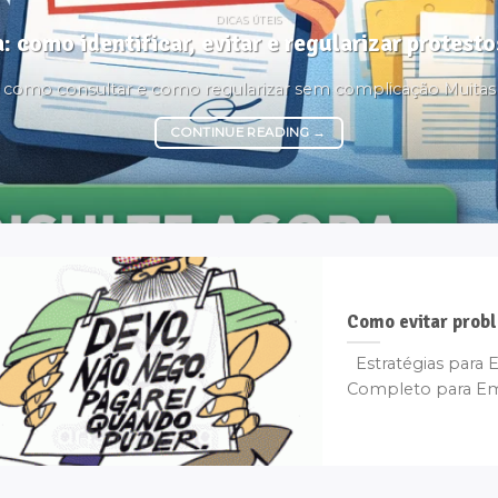
DICAS ÚTEIS
: como identificar, evitar e regularizar protes
é, como consultar e como regularizar sem complicação Muita
CONTINUE READING
→
Como evitar probl
Estratégias para E
Completo para Empr