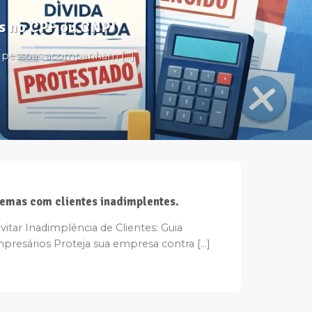
tos no CPF ou CNPJ
s pessoas acompanham [...]
emas com clientes inadimplentes.
vitar Inadimplência de Clientes: Guia
esários Proteja sua empresa contra [...]