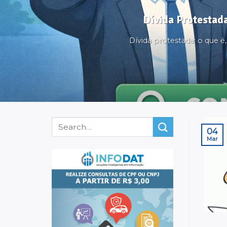
Dívida Protestada
Dívida protestada: o que 
04
Mar