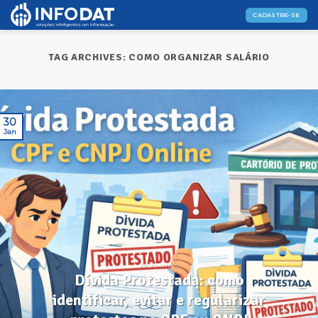
Skip
CADASTRE-SE
to
content
TAG ARCHIVES:
COMO ORGANIZAR SALÁRIO
30
Jan
DICAS ÚTEIS
Dívida Protestada: como
identificar, evitar e regularizar