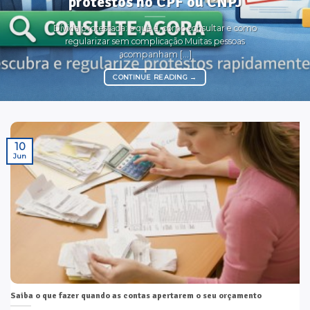
protestos no CPF ou CNPJ
Dívida protestada: o que é, como consultar e como
regularizar sem complicação Muitas pessoas
acompanham [...]
CONTINUE READING
→
10
Jun
Saiba o que fazer quando as contas apertarem o seu orçamento