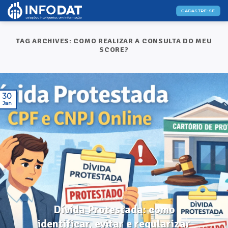
Skip
CADASTRE-SE
to
content
TAG ARCHIVES:
COMO REALIZAR A CONSULTA DO MEU
SCORE?
30
Jan
DICAS ÚTEIS
Dívida Protestada: como
identificar, evitar e regularizar