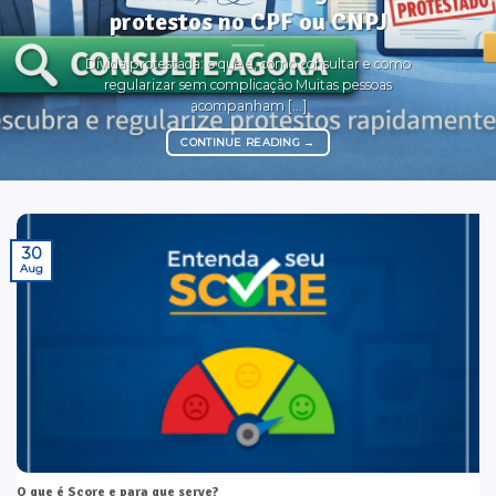
protestos no CPF ou CNPJ
Dívida protestada: o que é, como consultar e como
regularizar sem complicação Muitas pessoas
acompanham [...]
CONTINUE READING
→
30
Aug
O que é Score e para que serve?