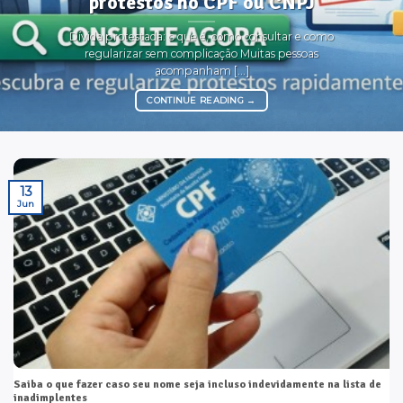
protestos no CPF ou CNPJ
Dívida protestada: o que é, como consultar e como
regularizar sem complicação Muitas pessoas
acompanham [...]
CONTINUE READING
→
13
Jun
Saiba o que fazer caso seu nome seja incluso indevidamente na lista de
inadimplentes