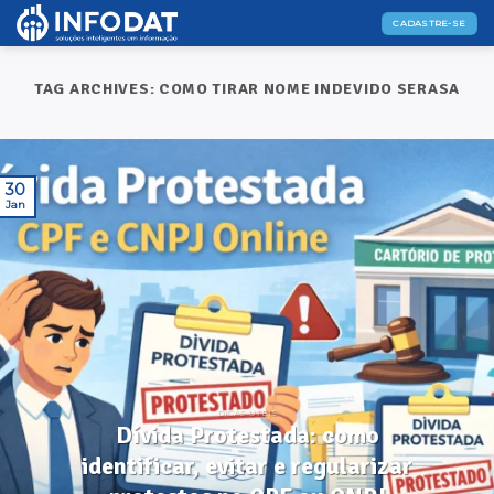
Skip
CADASTRE-SE
to
content
TAG ARCHIVES:
COMO TIRAR NOME INDEVIDO SERASA
30
Jan
DICAS ÚTEIS
Dívida Protestada: como
identificar, evitar e regularizar