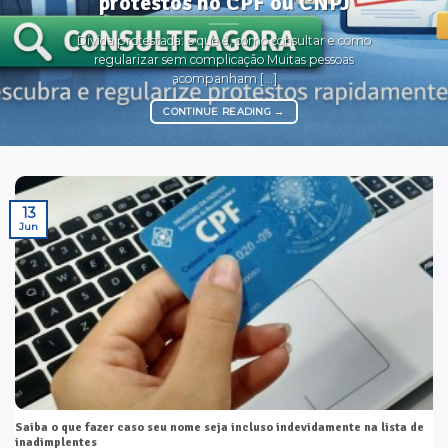
protestos no CPF ou CNPJ
Dívida protestada: o que é, como consultar e como
regularizar sem complicação Muitas pessoas
acompanham [...]
CONTINUE READING
→
13
Jun
Saiba o que fazer caso seu nome seja incluso indevidamente na lista de
inadimplentes