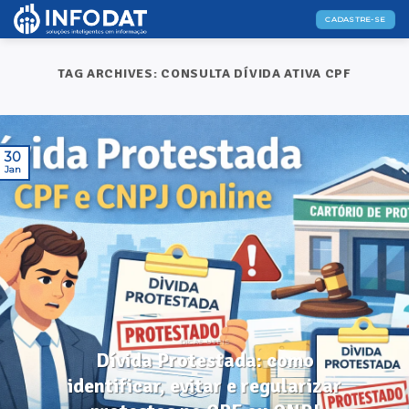
Skip
CADASTRE-SE
to
content
TAG ARCHIVES:
CONSULTA DÍVIDA ATIVA CPF
30
Jan
DICAS ÚTEIS
Dívida Protestada: como
identificar, evitar e regularizar