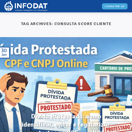
Skip
CADASTRE-SE
to
content
TAG ARCHIVES:
CONSULTA SCORE CLIENTE
30
Jan
DICAS ÚTEIS
Dívida Protestada: como
identificar, evitar e regularizar