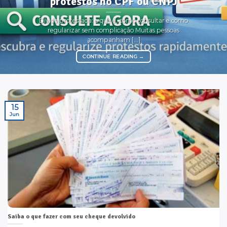
protestos no CPF ou CNPJ
Dívida protestada: o que é, como consultar e como
regularizar sem complicação Muitas pessoas
acompanham [...]
CONTINUE READING
→
15
Jun
Saiba o que fazer com seu cheque devolvido