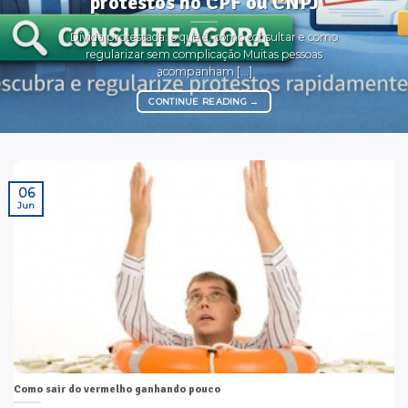
protestos no CPF ou CNPJ
Dívida protestada: o que é, como consultar e como
regularizar sem complicação Muitas pessoas
acompanham [...]
CONTINUE READING
→
06
Jun
Como sair do vermelho ganhando pouco