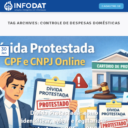
Skip
CADASTRE-SE
to
content
TAG ARCHIVES:
CONTROLE DE DESPESAS DOMÉSTICAS
30
Jan
DICAS ÚTEIS
Dívida Protestada: como
identificar, evitar e regularizar