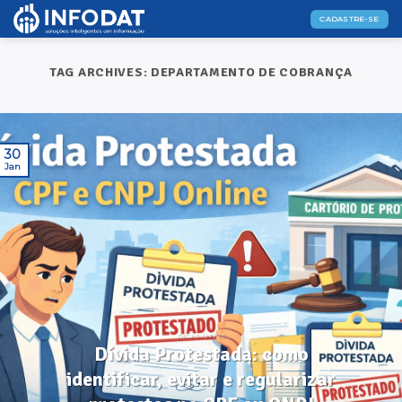
Skip
CADASTRE-SE
to
content
TAG ARCHIVES:
DEPARTAMENTO DE COBRANÇA
30
Jan
DICAS ÚTEIS
Dívida Protestada: como
identificar, evitar e regularizar