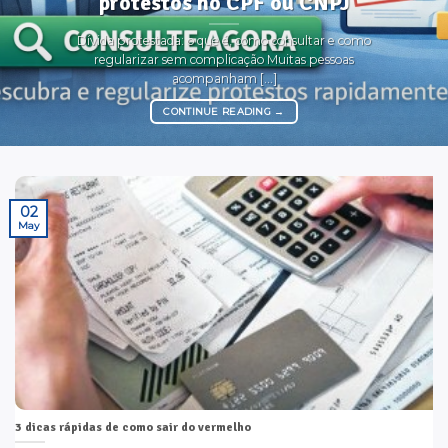
protestos no CPF ou CNPJ
Dívida protestada: o que é, como consultar e como
regularizar sem complicação Muitas pessoas
acompanham [...]
CONTINUE READING
→
02
May
3 dicas rápidas de como sair do vermelho