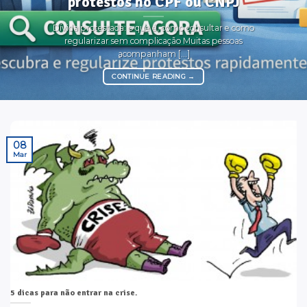
protestos no CPF ou CNPJ
Dívida protestada: o que é, como consultar e como
regularizar sem complicação Muitas pessoas
acompanham [...]
CONTINUE READING
→
08
Mar
5 dicas para não entrar na crise.