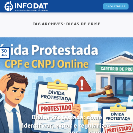
Skip
CADASTRE-SE
to
content
TAG ARCHIVES:
DICAS DE CRISE
30
Jan
DICAS ÚTEIS
Dívida Protestada: como
identificar, evitar e regularizar