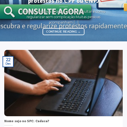
protestos no CPF ou CNPJ
Dívida protestada: o que é, como consultar e como
regularizar sem complicação Muitas pessoas
acompanham [...]
CONTINUE READING
→
22
Dec
Nome sujo no SPC: Caduca?