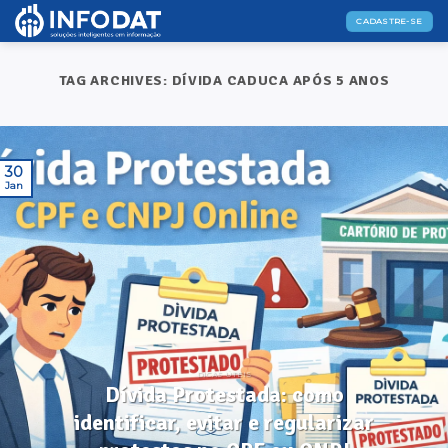
Skip
CADASTRE-SE
to
content
TAG ARCHIVES:
DÍVIDA CADUCA APÓS 5 ANOS
30
Jan
DICAS ÚTEIS
Dívida Protestada: como
identificar, evitar e regularizar