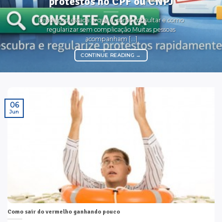
protestos no CPF ou CNPJ
Dívida protestada: o que é, como consultar e como
regularizar sem complicação Muitas pessoas
acompanham [...]
CONTINUE READING
→
06
Jun
Como sair do vermelho ganhando pouco