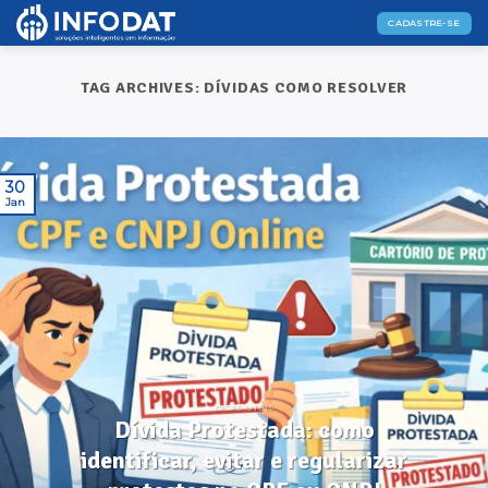
Skip
CADASTRE-SE
to
content
TAG ARCHIVES:
DÍVIDAS COMO RESOLVER
30
Jan
DICAS ÚTEIS
Dívida Protestada: como
identificar, evitar e regularizar