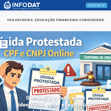
Skip
CADASTRE-SE
to
content
TAG ARCHIVES:
EDUCAÇÃO FINANCEIRA CONSUMIDOR
30
Jan
DICAS ÚTEIS
Dívida Protestada: como
identificar, evitar e regularizar