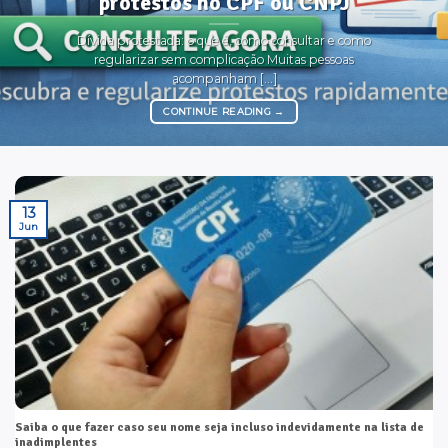
protestos no CPF ou CNPJ
Dívida protestada: o que é, como consultar e como
regularizar sem complicação Muitas pessoas
acompanham [...]
CONTINUE READING
→
13
Jun
Saiba o que fazer caso seu nome seja incluso indevidamente na lista de
inadimplentes