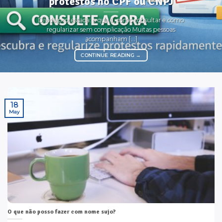
protestos no CPF ou CNPJ
Dívida protestada: o que é, como consultar e como
regularizar sem complicação Muitas pessoas
acompanham [...]
CONTINUE READING
→
18
May
O que não posso fazer com nome sujo?