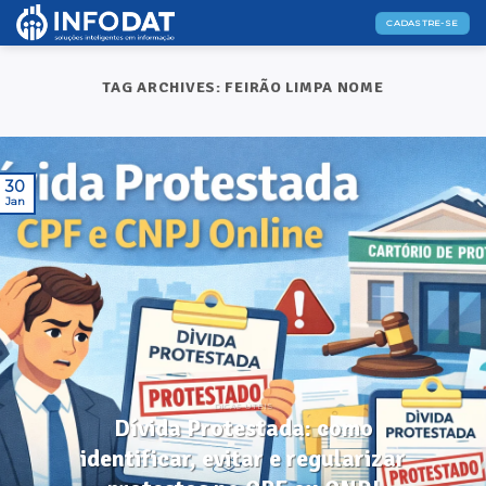
Skip
CADASTRE-SE
to
content
TAG ARCHIVES:
FEIRÃO LIMPA NOME
30
Jan
DICAS ÚTEIS
Dívida Protestada: como
identificar, evitar e regularizar