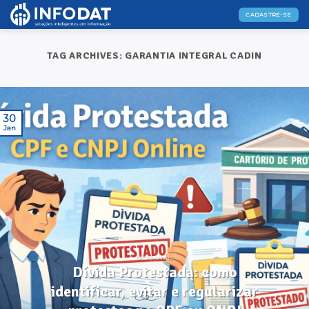
Skip
CADASTRE-SE
to
content
TAG ARCHIVES:
GARANTIA INTEGRAL CADIN
30
Jan
DICAS ÚTEIS
Dívida Protestada: como
identificar, evitar e regularizar