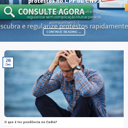
protestos no CPF ou CNPJ
Dívida protestada: o que é, como consultar e como
regularizar sem complicação Muitas pessoas
acompanham [...]
CONTINUE READING
→
28
Dec
O que é ter pendência no Cadin?