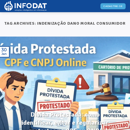
Skip
CADASTRE-SE
to
content
TAG ARCHIVES:
INDENIZAÇÃO DANO MORAL CONSUMIDOR
30
Jan
DICAS ÚTEIS
Dívida Protestada: como
identificar, evitar e regularizar