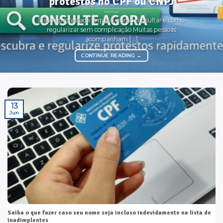
protestos no CPF ou CNPJ
Dívida protestada: o que é, como consultar e como
regularizar sem complicação Muitas pessoas
acompanham [...]
CONTINUE READING
→
13
Jun
Saiba o que fazer caso seu nome seja incluso indevidamente na lista de
inadimplentes