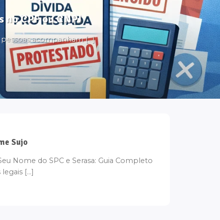
tos no CPF ou CNPJ
s pessoas acompanham [...]
me Sujo
u Nome do SPC e Serasa: Guia Completo
egais [...]