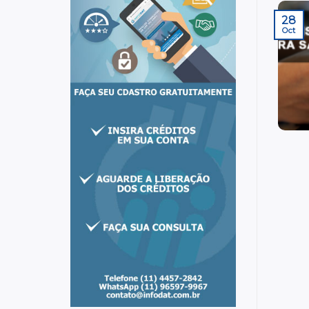
28
Oct