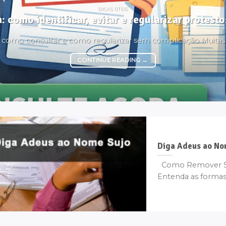
DICAS ÚTEIS
: como identificar, evitar e regularizar protes
é, como consultar e como regularizar sem complicação Muita
CONTINUE READING
→
Diga Adeus ao No
Como Remover Se
Entenda as formas l