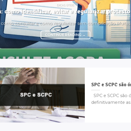
DICAS ÚTEIS
: como identificar, evitar e regularizar protes
é, como consultar e como regularizar sem complicação Muita
CONTINUE READING
→
SPC e SCPC são ó
SPC e SCPC são ó
definitivamente as