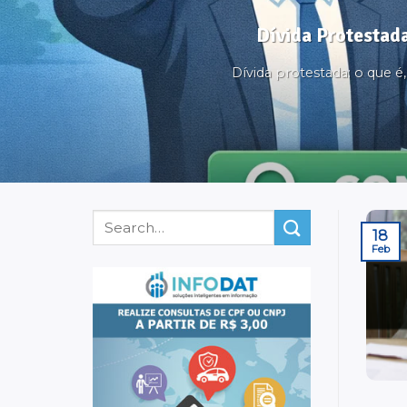
Dívida Protestada
Dívida protestada: o que 
18
Feb