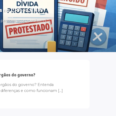
tos no CPF ou CNPJ
s pessoas acompanham [...]
rgãos do governo?
rgãos do governo? Entenda
 diferenças e como funcionam [...]