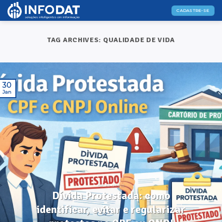
Skip
CADASTRE-SE
to
content
TAG ARCHIVES:
QUALIDADE DE VIDA
30
Jan
DICAS ÚTEIS
Dívida Protestada: como
identificar, evitar e regularizar