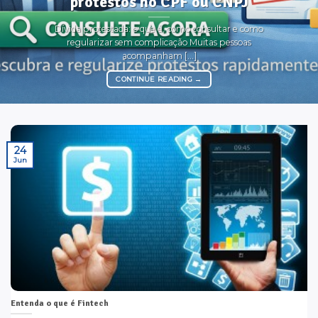
protestos no CPF ou CNPJ
Dívida protestada: o que é, como consultar e como
regularizar sem complicação Muitas pessoas
acompanham [...]
CONTINUE READING
→
24
Jun
Entenda o que é Fintech